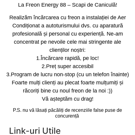
La Freon Energy 88 – Scapi de Caniculă!
Realizăm încărcarea cu freon a instalației de Aer
Condiționat a autoturismului dvs. cu aparatură
profesională și personal cu experiență. Ne-am
concentrat pe nevoile cele mai stringente ale
clienților noștri:
1.Încărcare rapidă, pe loc!
2.Preț super accesibil
3.Program de lucru non-stop (cu un telefon înainte)
Foarte mulți clienți au plecat foarte mulțumiți și
răcoriți bine cu noul freon de la noi :))
Vă așteptăm cu drag!
P.S. nu vă lăsați păcăliți de recenziile false puse de
concurență
Link-uri Utile